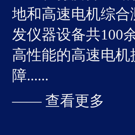
优秀单
地和高速电机综合
发仪器设备共10
高性能的高速电机
19
障......
3月
2026-03
湘潭高
—— 查看更多