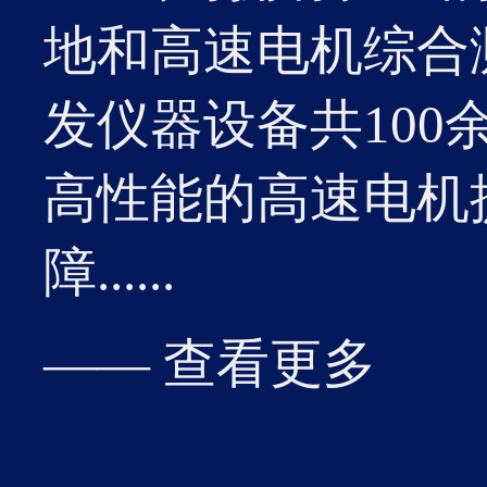
优秀单
地和高速电机综合
发仪器设备共10
高性能的高速电机
19
障......
3月
2026-03
湘潭高
—— 查看更多