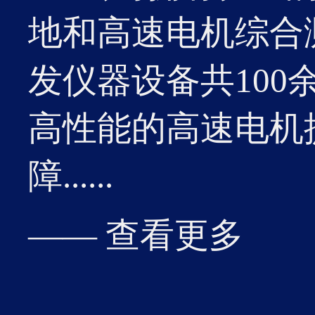
优秀单
地和高速电机综合
发仪器设备共10
高性能的高速电机
19
障......
3月
2026-03
湘潭高
—— 查看更多